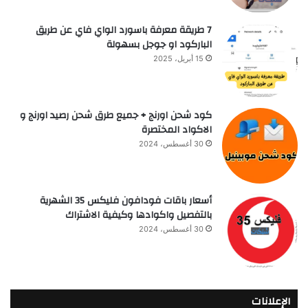
7 طريقة معرفة باسورد الواي فاي عن طريق
الباركود او جوجل بسهولة
15 أبريل، 2025
كود شحن اورنج + جميع طرق شحن رصيد اورنج و
الاكواد المختصرة
30 أغسطس، 2024
أسعار باقات فودافون فلیکس 35 الشهرية
بالتفصيل واكوادها وكيفية الاشتراك
30 أغسطس، 2024
الإعلانات