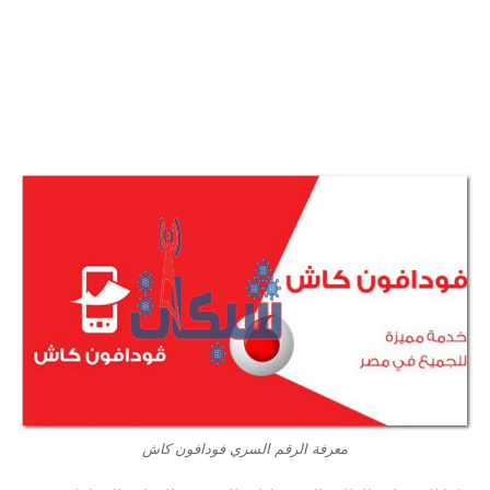
معرفة الرقم السري فودافون كاش