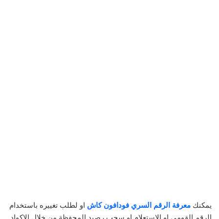
يمكنك
معرفة الرقم السري فودافون كاش
او لطلب تغييره باستخدام
الرقم القومي او الاستعلام او سحب رصيد المحفظة من خلال الاكواد