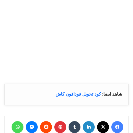
شاهد ايضا
:
كود تحويل فودافون كاش
فيسبوك
‫X
لينكدإن
بينتيريست
ماسنجر
واتساب