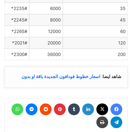
2235#*
6000
35
2245#*
8000
45
2265#*
12000
60
2021#*
20000
120
2300#*
36000
200
شاهد ايضا
:
اسعار خطوط فودافون الجديدة باقة او بدون
فيسبوك
‫X
لينكدإن
بينتيريست
ماسنجر
واتساب
تيلقرام
طباعة