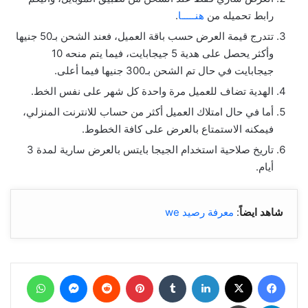
رابط تحميله من
هنـــــا
.
تتدرج قيمة العرض حسب باقة العميل، فعند الشحن بـ50 جنيها
وأكثر يحصل على هدية 5 جيجابايت، فيما يتم منحه 10
جيجابايت في حال تم الشحن بـ300 جنيها فيما أعلى.
الهدية تضاف للعميل مرة واحدة كل شهر على نفس الخط.
أما في حال امتلاك العميل أكثر من حساب للانترنت المنزلي،
فيمكنه الاستمتاع بالعرض على كافة الخطوط.
تاريخ صلاحية استخدام الجيجا بايتس بالعرض سارية لمدة 3
أيام.
شاهد ايضاً
:
معرفة رصيد we
فيسبوك
‫X
لينكدإن
بينتيريست
ماسنجر
واتساب
تيلقرام
طباعة