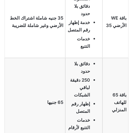
دقائق بلا
حدود
باقة WE
35 جنيه شاملة اشتراك الخط
خدمة إظهار
الأرضي 35
الأرضي وغير شاملة للضريبة
رقم المتصل
خدمات
التتبع
دقائق بلا
حدود
250 دقيقة
لباقي
باقة 65
الشبكات
للهاتف
65 جنيها
إظهار رقم
المنزلي
المتصل
خدمات
التتبع لأرقام