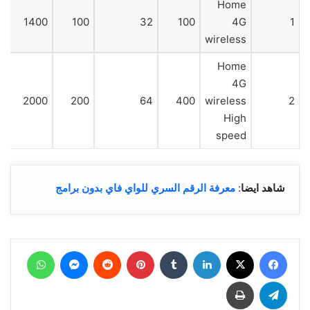
Home
1400
100
32
100
4G
1
wireless
Home
4G
2000
200
64
400
wireless
2
High
speed
شاهد ايضا
:
معرفة الرقم السري للواي فاي بدون برامج
فيسبوك
‫X
لينكدإن
بينتيريست
ماسنجر
واتساب
تيلقرام
طباعة