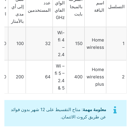
اسم
الواي
عدد
التسلسل
بالميجا
إلى أي
بالج
الباقة
الفاي
المستخدمين
بايت
مدى
الم
GHz
بالأمتار
Wi-
fi 4
Home
400
100
32
150
1
–
wireless
2.4
Wi –
Home
fi 5 –
000
200
64
400
wireless
2
2.4
plus
& 5
معلومة مهمة
: متاح التقسيط على 12 شهر بدون فوائد
عن طريق كروت الائتمان.