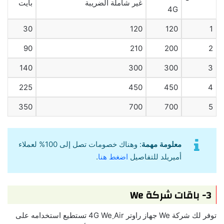
غير شاملة الضريبة
بايت
4G
30
120
120
1
90
210
200
2
140
300
300
3
225
450
450
4
350
700
700
5
معلومة مهمة
: وهناك خصومات تصل إلى 100% لعملاء
أميريلد للتفاصيل
اضغط هنا
.
3- باقات شركة We
توفر لك شركة We جهاز راوتر 4G We ِAir تستطيع استخدامه على