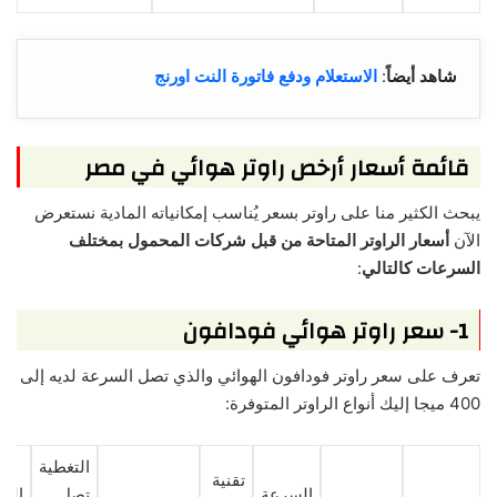
شاهد أيضاً
:
الاستعلام ودفع فاتورة النت اورنج
قائمة أسعار أرخص راوتر هوائي في مصر
يبحث الكثير منا على راوتر بسعر يُناسب إمكانياته المادية نستعرض
الآن
أسعار الراوتر المتاحة من قبل شركات المحمول بمختلف
السرعات كالتالي
:
1- سعر راوتر هوائي فودافون
تعرف على سعر راوتر فودافون الهوائي والذي تصل السرعة لديه إلى
400 ميجا إليك أنواع الراوتر المتوفرة:
التغطية
تقنية
السرعة
تصل
الس