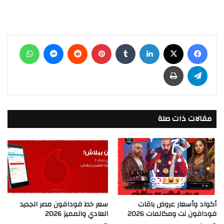
فيسبوك
‫X
لينكدإن
بينتيريست
ماسنجر
واتساب
تيلقرام
طباعة
مقالات ذات صلة
أكواد وأسعار عروض باقات
سعر خط فودافون مصر الجديد
فودافون نت ومكالمات 2026
العادي والمميز 2026