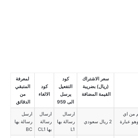
سعر الاشتراك
كود
لمعرفة
(ريال) بضريبة
التفعيل
كود
المتبقي
القيمة المضافة
يرسل
الالغاء
من
الى 959
الدقائق
رقم من اي
ارسال
ارسال
ارسل
هو عبارة
2 ريال سعودي
رسالة بها
رسالة
رسالة بها
L1
بها CL1
BC