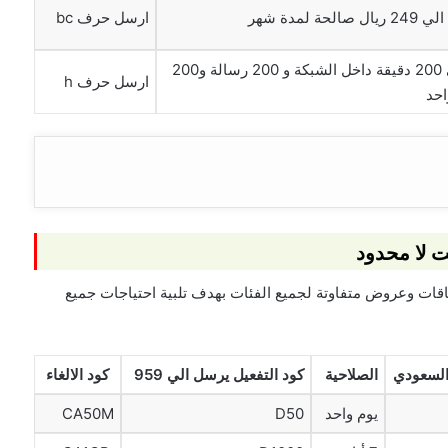
ارسل حرف bc
شحن 10 ريال للحصول علي 200 دقيقة داخل الشبكة و 200 رسالة و200
ارسل حرف h
احد
 لا محدود
باقات وعروض متفاوتة لجميع الفئات بهدف تلبية احتياجات جميع
السعودي
الصلاحية
كود التفعيل يرسل الي 959
كود الالغاء
يوم واحد
D50
CA50M