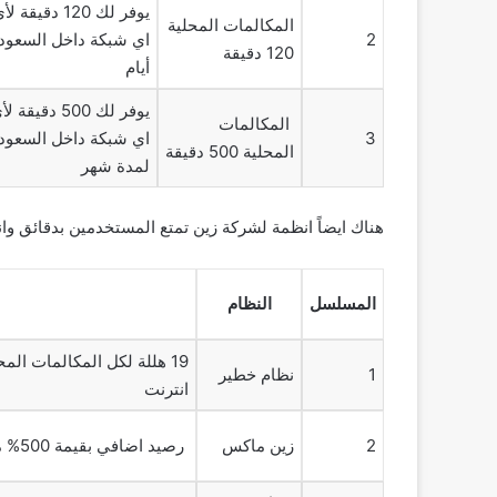
يوفر لك 120 دق
المكالمات المحلية
2
120 دقيقة
أيام
يوفر لك 500 دق
المكالمات
3
اي شبكة داخل السعود
المحلية 500 دقيقة
لمدة شهر
هناك ايضاً انظمة لشركة زين تمتع المستخدمين بدقائق وانت
المسلسل
النظام
1
نظام خطير
انترنت
2
زين ماكس
رصيد اضافي بقيمة 500% من قيمة الشحن بحد ادني 20 ريال