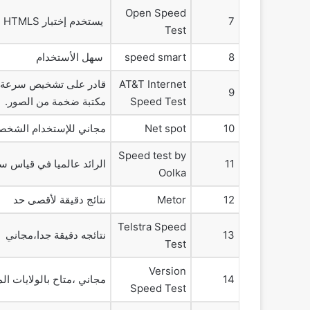
Open Speed
7
يستخدم إختبار HTMLS
Test
8
speed smart
سهل الأستخدام
AT&T Internet
قادر على تشخيص سرعة ال
9
Speed Test
مكتبة ضخمة من الصور.
10
Net spot
مجاني للإستخدام الشخص
Speed test by
11
الرائد عالميا في قياس سر
Oolka
12
Metor
نتائج دقيقة لأقصى حد
Telstra Speed
13
نتائجه دقيقة جدا،مجاني
Test
Version
14
مجاني ،متاح بالولايات ال
Speed Test