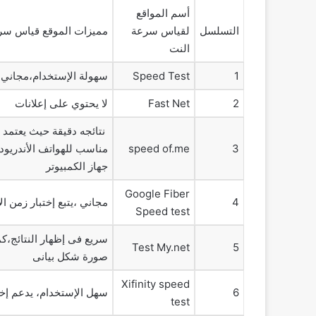
أسم المواقع
التسلسل
لقياس سرعة
مميزات الموقع قياس سرع
النت
1
Speed Test
سهولة الإستخدام،مجاني
2
Fast Net
لا يحتوي على إعلانات
3
speed of.me
مناسب للهواتف الأندريود ،
جهاز الكمبيوتر
Google Fiber
4
مجاني ،يتبع إختبار زمن الإست
Speed test
سريع فى إظهار النتائج،كم
Test My.net
5
صورة شكل بيانى
Xifinity speed
6
سهل الإستخدام، يدعم إختبار s
test