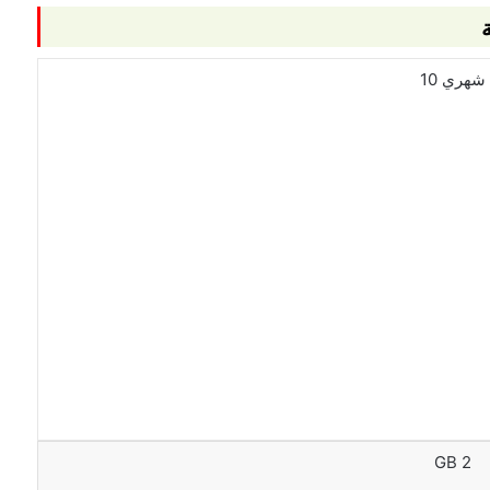
شهري 10
شهر
20
2 GB