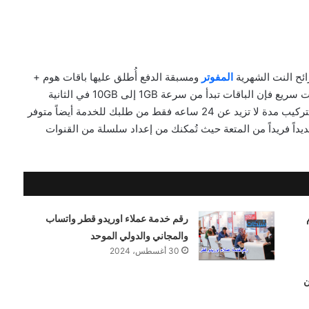
ئح النت الشهرية
المفوتر
ومسبقة الدفع أُطلق عليها باقات هوم +
حيث أنها تتمتع بالعديد من المزايا منها الحصول على انترنت سريع فإن الباقات تبدأ من سرعة 1GB إلى 10GB في الثانية
الواحدة، سرعة التركيب بعد طلبك للباقة حيث يستغرق التركيب مدة لا تزيد عن 24 ساعه فقط من طلبك للخدمة أيضاً متوفر
 Ooredoo tv تتيح لك عالماً جديداً فريداً من المتعة حيث تُمكنك من إعداد سلسلة من القنوات
ام
رقم خدمة عملاء اوريدو قطر واتساب
والمجاني والدولي الموحد
30 أغسطس، 2024
ن