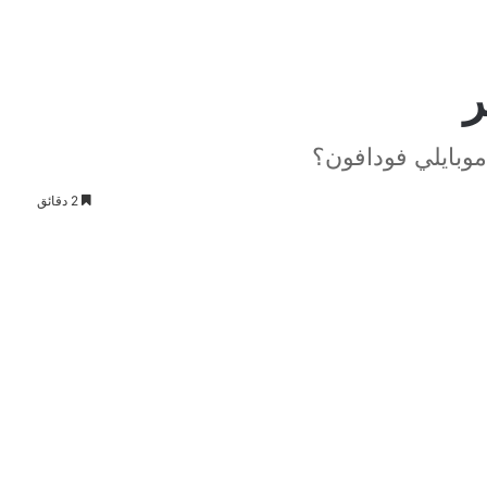
ر
وبايلي فودافون؟
2 دقائق