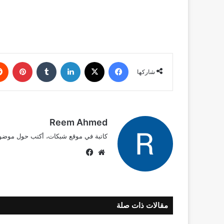
فيسبوك
‫X
لينكدإن
بينتي
شاركها
Reem Ahmed
كاتبة في موقع شبكات، أكتب حول موضوعات
موقع
فيسبوك
الويب
مقالات ذات صلة