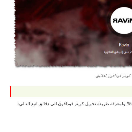
كوينز فودافون لدقايق