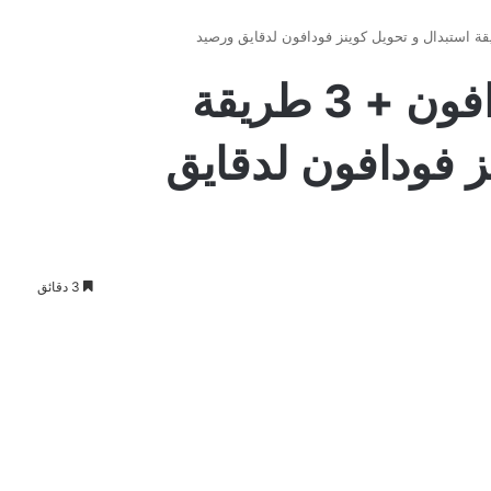
كود معرفة كوينز فودافون + 3 طريقة
ز فودافون لدقايق
3 دقائق