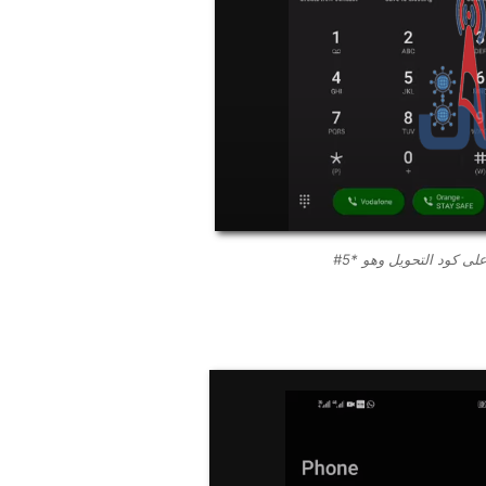
ى كود التحويل وهو *5#